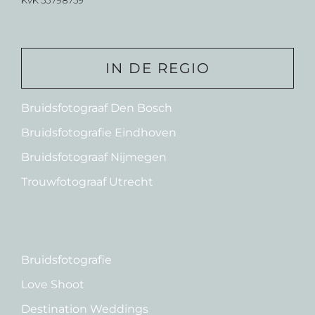
KvK 53798759
IN DE REGIO
Bruidsfotograaf Den Bosch
Bruidsfotografie Eindhoven
Bruidsfotograaf Nijmegen
Trouwfotograaf Utrecht
Bruidsfotografie
Love Shoot
Destination Weddings