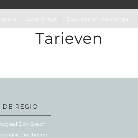
ografie
Love Shoot
Destination Weddings
Tarieven
N DE REGIO
otograaf Den Bosch
otografie Eindhoven