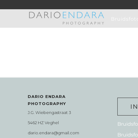
Bruidsfot
DARIO ENDARA
PHOTOGRAPHY
I
J.G. Wiebengastraat 3
5462 HZ Veghel
Bruidsf
dario.endara@gmail.com
Bruidsf