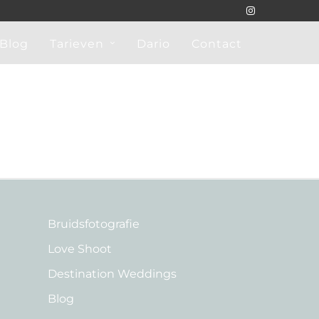
Blog
Tarieven
Dario
Contact
Bruidsfotografie
Love Shoot
Destination Weddings
Blog