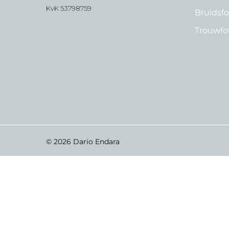
KvK 53798759
Bruidsf
Trouwfo
© 2026 Dario Endara